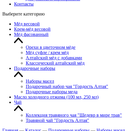
Контакты
Выберите категорию
Мёд весовой
Крем-мёд весовой
Мёд фасованный
Орехи в цветочном мёде
Мёд суфле / крем мёд
Алтайский мёд с добавками
Классический алтайский мёд
Подарочные наборы
Наборы масел
Подарочный набор чая "Гордость Алтая"
Подарочные наборы меда
Масло холодного отжима (100 мл, 250 мл)
Чай
Коллекция травяного чая "Шедевр в мире трав"
Травяной чай "Гордость Алтая"
Главная
—
Каталог
—
Подарочные наборы
—
Наборы масел