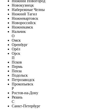
Нижний Новогород
Новокузнецк
Набережные Челны
Нижний Тагил
Нижневартовск
Новороссийск
Нижнекамск
Нальчик
О
Омск
Оренбург
Орёл
Орск
П
Псков
Пермь
Пенза
Подольск
Петрозаводск
Прокопьевск
Р
Ростов-на-Дону
Рязань
С
Санкт-Петербург