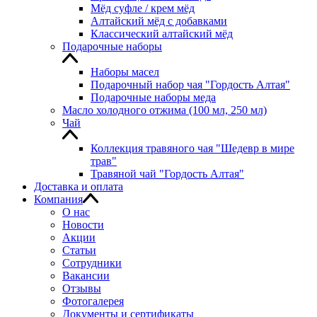
Мёд суфле / крем мёд
Алтайский мёд с добавками
Классический алтайский мёд
Подарочные наборы
Наборы масел
Подарочный набор чая "Гордость Алтая"
Подарочные наборы меда
Масло холодного отжима (100 мл, 250 мл)
Чай
Коллекция травяного чая "Шедевр в мире
трав"
Травяной чай "Гордость Алтая"
Доставка и оплата
Компания
О нас
Новости
Акции
Статьи
Сотрудники
Вакансии
Отзывы
Фотогалерея
Документы и сертификаты