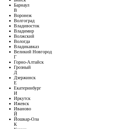
Барнаул
В
Воронеж
Волгоград
Владивосток
Владимир
Волжский
Вологда
Владикавказ
Великий Новгород
Г
Горно-Алтайск
Грозный
Д
Дзержинск
Е
Екатеринбург
И
Иркутск
Ижевск
Иваново
Й
Йошкар-Ола
К