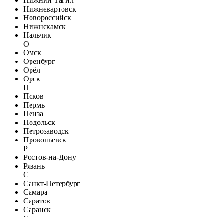
Нижний Тагил
Нижневартовск
Новороссийск
Нижнекамск
Нальчик
О
Омск
Оренбург
Орёл
Орск
П
Псков
Пермь
Пенза
Подольск
Петрозаводск
Прокопьевск
Р
Ростов-на-Дону
Рязань
С
Санкт-Петербург
Самара
Саратов
Саранск