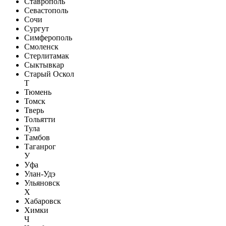
Ставрополь
Севастополь
Сочи
Сургут
Симферополь
Смоленск
Стерлитамак
Сыктывкар
Старый Оскол
Т
Тюмень
Томск
Тверь
Тольятти
Тула
Тамбов
Таганрог
У
Уфа
Улан-Удэ
Ульяновск
Х
Хабаровск
Химки
Ч