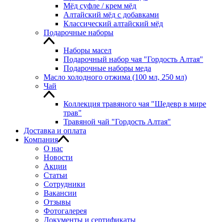
Мёд суфле / крем мёд
Алтайский мёд с добавками
Классический алтайский мёд
Подарочные наборы
Наборы масел
Подарочный набор чая "Гордость Алтая"
Подарочные наборы меда
Масло холодного отжима (100 мл, 250 мл)
Чай
Коллекция травяного чая "Шедевр в мире
трав"
Травяной чай "Гордость Алтая"
Доставка и оплата
Компания
О нас
Новости
Акции
Статьи
Сотрудники
Вакансии
Отзывы
Фотогалерея
Документы и сертификаты