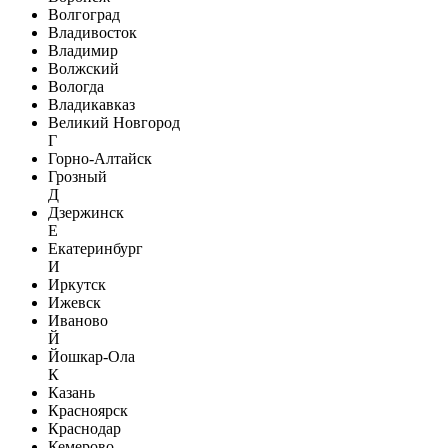
Волгоград
Владивосток
Владимир
Волжский
Вологда
Владикавказ
Великий Новгород
Г
Горно-Алтайск
Грозный
Д
Дзержинск
Е
Екатеринбург
И
Иркутск
Ижевск
Иваново
Й
Йошкар-Ола
К
Казань
Красноярск
Краснодар
Кемерово