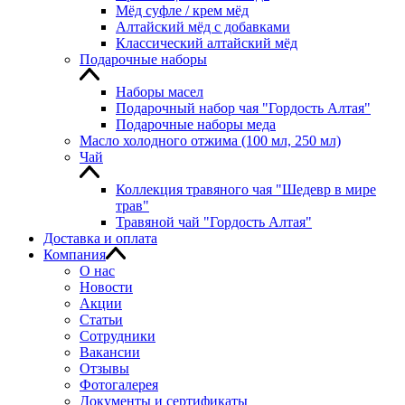
Мёд суфле / крем мёд
Алтайский мёд с добавками
Классический алтайский мёд
Подарочные наборы
Наборы масел
Подарочный набор чая "Гордость Алтая"
Подарочные наборы меда
Масло холодного отжима (100 мл, 250 мл)
Чай
Коллекция травяного чая "Шедевр в мире
трав"
Травяной чай "Гордость Алтая"
Доставка и оплата
Компания
О нас
Новости
Акции
Статьи
Сотрудники
Вакансии
Отзывы
Фотогалерея
Документы и сертификаты