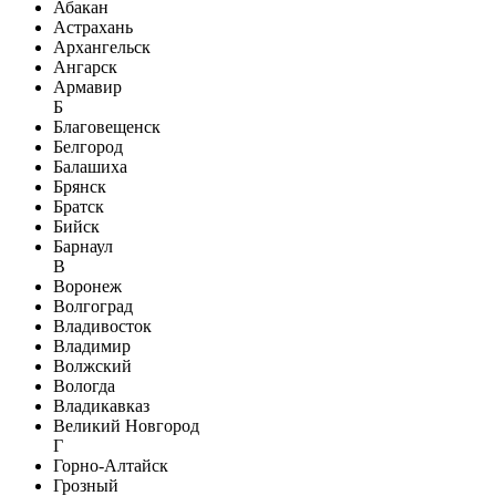
Абакан
Астрахань
Архангельск
Ангарск
Армавир
Б
Благовещенск
Белгород
Балашиха
Брянск
Братск
Бийск
Барнаул
В
Воронеж
Волгоград
Владивосток
Владимир
Волжский
Вологда
Владикавказ
Великий Новгород
Г
Горно-Алтайск
Грозный