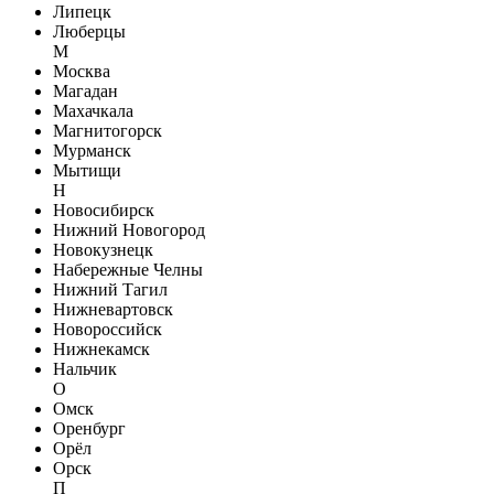
Липецк
Люберцы
М
Москва
Магадан
Махачкала
Магнитогорск
Мурманск
Мытищи
Н
Новосибирск
Нижний Новогород
Новокузнецк
Набережные Челны
Нижний Тагил
Нижневартовск
Новороссийск
Нижнекамск
Нальчик
О
Омск
Оренбург
Орёл
Орск
П