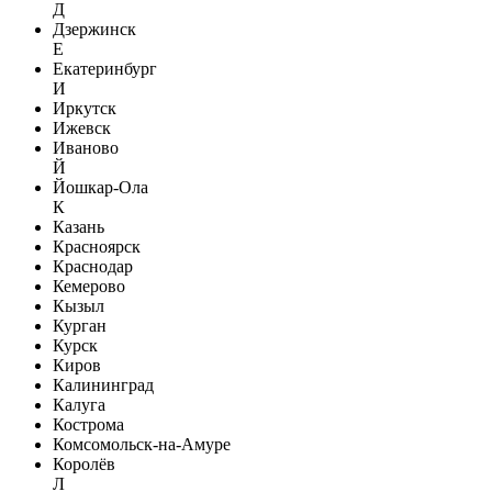
Д
Дзержинск
Е
Екатеринбург
И
Иркутск
Ижевск
Иваново
Й
Йошкар-Ола
К
Казань
Красноярск
Краснодар
Кемерово
Кызыл
Курган
Курск
Киров
Калининград
Калуга
Кострома
Комсомольск-на-Амуре
Королёв
Л