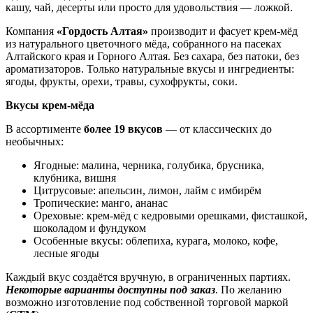
кашу, чай, десерты или просто для удовольствия — ложкой.
Компания
«Гордость Алтая»
производит и фасует крем‑мёд
из натурального цветочного мёда, собранного на пасеках
Алтайского края и Горного Алтая. Без сахара, без патоки, без
ароматизаторов. Только натуральные вкусы и ингредиенты:
ягоды, фрукты, орехи, травы, сухофрукты, соки.
Вкусы крем‑мёда
В ассортименте
более 19 вкусов
— от классических до
необычных:
Ягодные: малина, черника, голубика, брусника,
клубника, вишня
Цитрусовые: апельсин, лимон, лайм с имбирём
Тропические: манго, ананас
Ореховые: крем‑мёд с кедровыми орешками, фисташкой,
шоколадом и фундуком
Особенные вкусы: облепиха, курага, молоко, кофе,
лесные ягоды
Каждый вкус создаётся вручную, в ограниченных партиях.
Некоторые варианты доступны под заказ
. По желанию
возможно изготовление под собственной торговой маркой