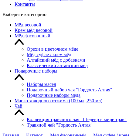
Контакты
Выберите категорию
Мёд весовой
Крем-мёд весовой
Мёд фасованный
Орехи в цветочном мёде
Мёд суфле / крем мёд
Алтайский мёд с добавками
Классический алтайский мёд
Подарочные наборы
Наборы масел
Подарочный набор чая "Гордость Алтая"
Подарочные наборы меда
Масло холодного отжима (100 мл, 250 мл)
Чай
Коллекция травяного чая "Шедевр в мире трав"
Травяной чай "Гордость Алтая"
Главная
—
Каталог
—
Мёд фасованный
—
Мёд суфле / крем