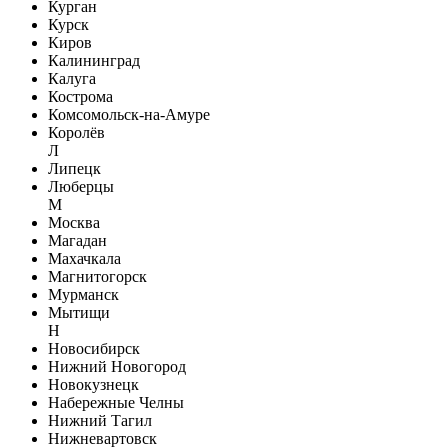
Курган
Курск
Киров
Калининград
Калуга
Кострома
Комсомольск-на-Амуре
Королёв
Л
Липецк
Люберцы
М
Москва
Магадан
Махачкала
Магнитогорск
Мурманск
Мытищи
Н
Новосибирск
Нижний Новогород
Новокузнецк
Набережные Челны
Нижний Тагил
Нижневартовск