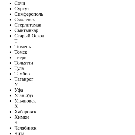
Сочи
Сургут
Симферополь
Смоленск
Стерлитамак
Сыктывкар
Старый Оскол
Т
Тюмень
Томск
Тверь
Тольятти
Тула
Тамбов
Таганрог
У
Уфа
Улан-Удэ
Ульяновск
Х
Хабаровск
Химки
Ч
Челябинск
Чита