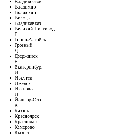
Владивосток
Владимир
Волжский
Вологда
Владикавказ
Великий Новгород
Г
Горно-Алтайск
Грозный
Д
Дзержинск
Е
Екатеринбург
И
Иркутск
Ижевск
Иваново
Й
Йошкар-Ола
К
Казань
Красноярск
Краснодар
Кемерово
Кызыл