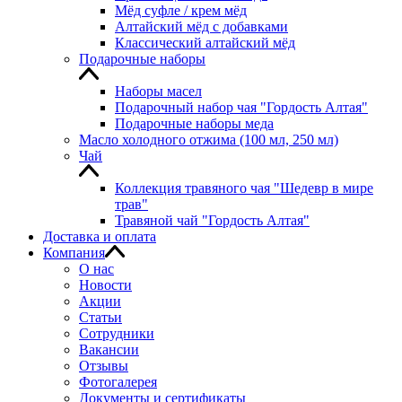
Мёд суфле / крем мёд
Алтайский мёд с добавками
Классический алтайский мёд
Подарочные наборы
Наборы масел
Подарочный набор чая "Гордость Алтая"
Подарочные наборы меда
Масло холодного отжима (100 мл, 250 мл)
Чай
Коллекция травяного чая "Шедевр в мире
трав"
Травяной чай "Гордость Алтая"
Доставка и оплата
Компания
О нас
Новости
Акции
Статьи
Сотрудники
Вакансии
Отзывы
Фотогалерея
Документы и сертификаты